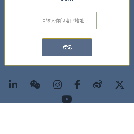
E
m
a
i
l
*
登记
©2025 版权属香港大学经管学院所有 |
隐私政策
|
无障碍网页