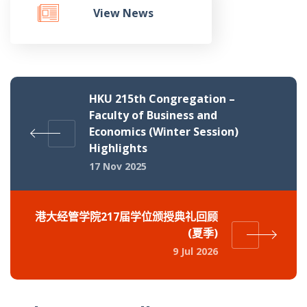
View News
HKU 215th Congregation –
Faculty of Business and
Economics (Winter Session)
Highlights
17 Nov 2025
港大经管学院217届学位颁授典礼回顾
(夏季)
9 Jul 2026