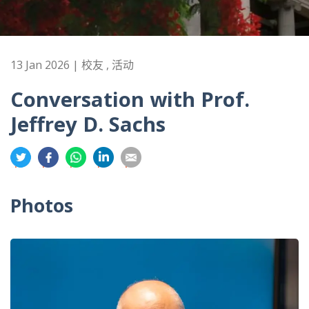
13 Jan 2026 | 校友 , 活动
Conversation with Prof.
Jeffrey D. Sachs
分
分
分
分
分
享
享
享
享
享
到
到
到
到
到
Photos
推
面
whatsapp
領
電
特
书
英
郵