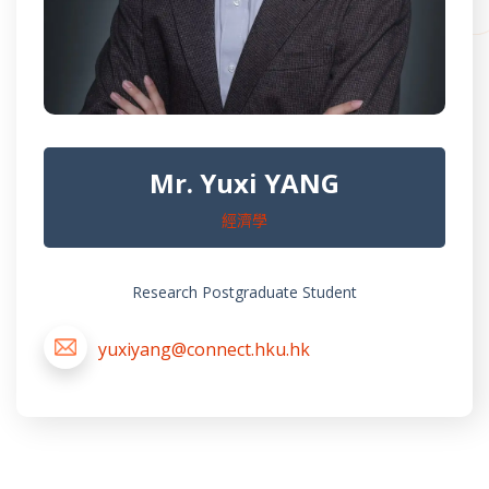
Mr. Yuxi YANG
經濟學
Research Postgraduate Student
yuxiyang@connect.hku.hk