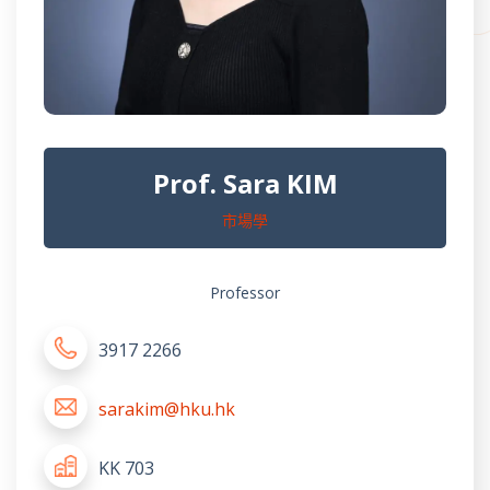
Prof. Sara KIM
市場學
Professor
3917 2266
sarakim@hku.hk
KK 703