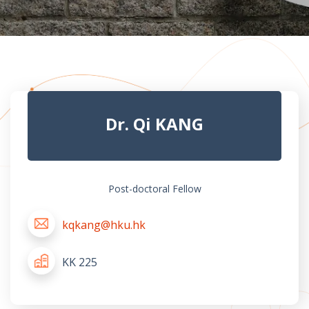
Dr. Qi KANG
Post-doctoral Fellow
kqkang@hku.hk
KK 225