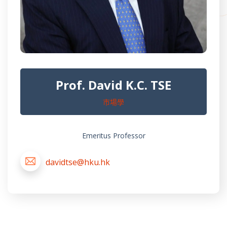
Prof. David K.C. TSE
市場學
Emeritus Professor
davidtse@hku.hk