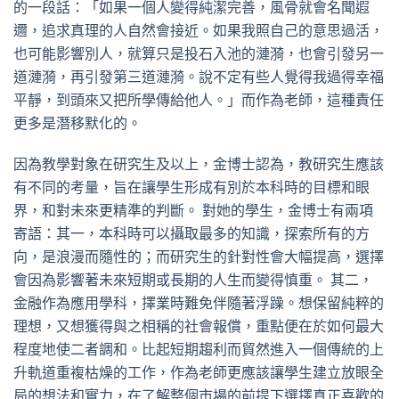
的一段話：「如果一個人變得純潔完善，風骨就會名聞遐
邇，追求真理的人自然會接近。如果我照自己的意思過活，
也可能影響別人，就算只是投石入池的漣漪，也會引發另一
道漣漪，再引發第三道漣漪。說不定有些人覺得我過得幸福
平靜，到頭來又把所學傳給他人。」而作為老師，這種責任
更多是潛移默化的。
因為教學對象在研究生及以上，金博士認為，教研究生應該
有不同的考量，旨在讓學生形成有別於本科時的目標和眼
界，和對未來更精準的判斷。 對她的學生，金博士有兩項
寄語：其一，本科時可以攝取最多的知識，探索所有的方
向，是浪漫而隨性的；而研究生的針對性會大幅提高，選擇
會因為影響著未來短期或長期的人生而變得慎重。 其二，
金融作為應用學科，擇業時難免伴隨著浮躁。想保留純粹的
理想，又想獲得與之相稱的社會報償，重點便在於如何最大
程度地使二者調和。比起短期趨利而貿然進入一個傳統的上
升軌道重複枯燥的工作，作為老師更應該讓學生建立放眼全
局的想法和實力，在了解整個市場的前提下選擇真正喜歡的