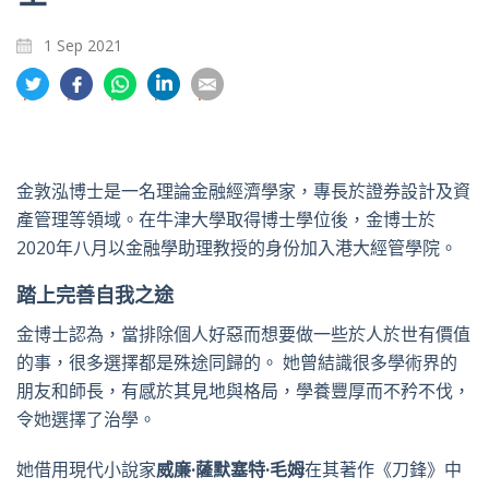
1 Sep 2021
分
分
分
分
分
享
享
享
享
享
到
到
到
到
到
推
面
whatsapp
領
電
特
書
英
郵
金敦泓博士是一名理論金融經濟學家，專長於證券設計及資
產管理等領域。在牛津大學取得博士學位後，金博士於
2020年八月以金融學助理教授的身份加入港大經管學院。
踏上完善自我之途
金博士認為，當排除個人好惡而想要做一些於人於世有價值
的事，很多選擇都是殊途同歸的。 她曾結識很多學術界的
朋友和師長，有感於其見地與格局，學養豐厚而不矜不伐，
令她選擇了治學。
她借用現代小說家
威廉·薩默塞特·毛姆
在其著作《刀鋒》中