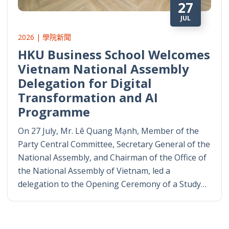
27
JUL
2026 | 學院新聞
HKU Business School Welcomes
Vietnam National Assembly
Delegation for Digital
Transformation and AI
Programme
On 27 July, Mr. Lê Quang Mạnh, Member of the
Party Central Committee, Secretary General of the
National Assembly, and Chairman of the Office of
the National Assembly of Vietnam, led a
delegation to the Opening Ceremony of a Study…