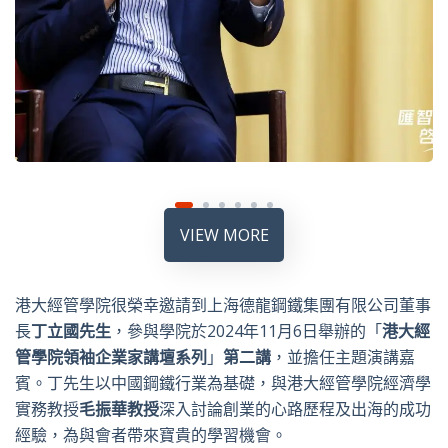
VIEW MORE
港大經管學院很榮幸邀請到上海德龍鋼鐵集團有限公司董事
長
丁立國先生
，參與學院於2024年11月6日舉辦的「
港大經
管學院
領袖企業家講壇
系列
」
第
二
講
，並擔任主題演講嘉
賓。丁先生以中國鋼鐵行業為基礎，與港大經管學院經濟學
實務教授
毛振華教授
深入討論創業的心路歷程及出海的成功
經驗，為與會者帶來寶貴的學習機會。