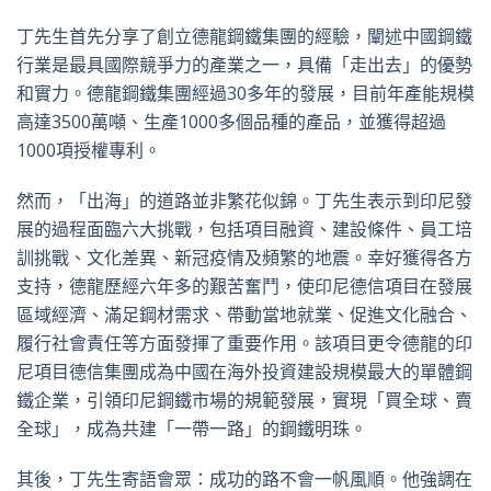
丁先生首先分享了創立德龍鋼鐵集團的經驗，闡述中國鋼鐵
行業是最具國際競爭力的產業之一，具備「走出去」的優勢
和實力。德龍鋼鐵集團經過30多年的發展，目前年產能規模
高達3500萬噸、生產1000多個品種的產品，並獲得超過
1000項授權專利。
然而，「出海」的道路並非繁花似錦。丁先生表示到印尼發
展的過程面臨六大挑戰，包括項目融資、建設條件、員工培
訓挑戰、文化差異、新冠疫情及頻繁的地震。幸好獲得各方
支持，德龍歷經六年多的艱苦奮鬥，使印尼德信項目在發展
區域經濟、滿足鋼材需求、帶動當地就業、促進文化融合、
履行社會責任等方面發揮了重要作用。該項目更令德龍的印
尼項目德信集團成為中國在海外投資建設規模最大的單體鋼
鐵企業，引領印尼鋼鐵市場的規範發展，實現「買全球、賣
全球」，成為共建「一帶一路」的鋼鐵明珠。
其後，丁先生寄語會眾：成功的路不會一帆風順。他強調在