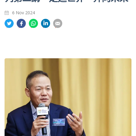
6 Nov 2024
分
分
分
分
分
享
享
享
享
享
到
到
到
到
到
推
面
whatsapp
領
電
特
書
英
郵