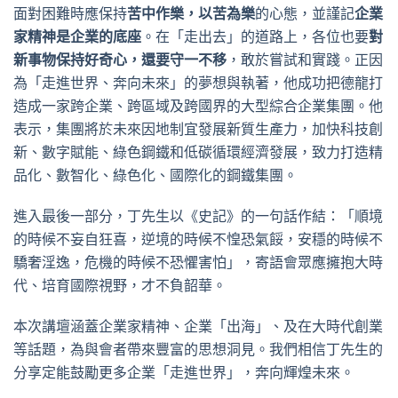
面對困難時應保持
苦中作樂，以苦為樂
的心態，並謹記
企業
家精神是企業的底座
。在「走出去」的道路上，各位也要
對
新事物保持好奇心，還要守一不移
，敢於嘗試和實踐。正因
為「走進世界、奔向未來」的夢想與執著，他成功把德龍打
造成一家跨企業、跨區域及跨國界的大型綜合企業集團。他
表示，集團將於未來因地制宜發展新質生產力，加快科技創
新、數字賦能、綠色鋼鐵和低碳循環經濟發展，致力打造精
品化、數智化、綠色化、國際化的鋼鐵集團。
進入最後一部分，丁先生以《史記》的一句話作結：「順境
的時候不妄自狂喜，逆境的時候不惶恐氣餒，安穩的時候不
驕奢淫逸，危機的時候不恐懼害怕」，寄語會眾應擁抱大時
代、培育國際視野，才不負韶華。
本次講壇涵蓋企業家精神、企業「出海」、及在大時代創業
等話題，為與會者帶來豐富的思想洞見。我們相信丁先生的
分享定能鼓勵更多企業「走進世界」，奔向輝煌未來。