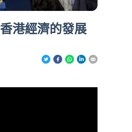
討香港經濟的發展
分
分
分
分
分
享
享
享
享
享
到
到
到
到
到
推
面
whatsapp
領
電
特
書
英
郵