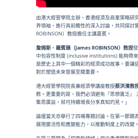
由港大經管學院主辦、香港經濟及商業策略研究
界領袖，進行具前瞻性的深入討論，共同探討實現
ROBINSON）教授擔任主講嘉賓。
詹姆斯
‧
羅賓遜（
James ROBINSON
）教授
中包容性制度 (inclusive institution
是歷史上其中一個精彩的經濟成功故事。要讓
對於塑造未來發展至關重要。
港大經管學院院長兼經濟學講座教授
蔡洪濱教
甦。更重要的是，我們必須避免『思想匱乏』
集思廣益，就可持續增長分享真知灼見。」
論壇當天亦舉行了四場專題討論。在第一節題
展現靈活性和應變能力，以推動制度上的改變