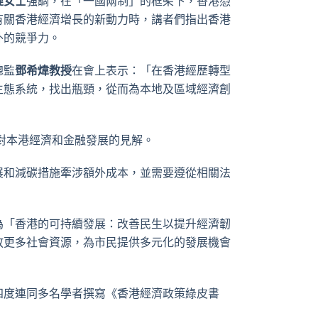
旋女士
強調，在「一國兩制」的框架下，香港憑
有關香港經濟增長的新動力時，講者們指出香港
外的競爭力。
總監
鄧希煒教授
在會上表示：「在香港經歷轉型
生態系統，找出瓶頸，從而為本地及區域經濟創
對本港經濟和金融發展的見解。
展和減碳措施牽涉額外成本，並需要遵從相關法
為「香港的可持續發展：改善民生以提升經濟韌
放更多社會資源，為市民提供多元化的發展機會
四度連同多名學者撰寫《香港經濟政策綠皮書