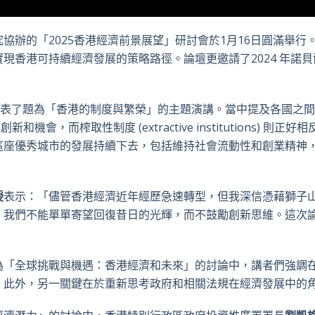
協辦的「2025香港經濟前景展望」研討會於1月16日圓滿舉
香港可持續經濟發展的策略路徑。論壇更邀請了2024 年諾貝爾
發表了題為「香港的制度與繁榮」的主題演講。當中提及各國之間
s) 能夠帶來創新和機會，而榨取性制度 (extractive instituti
這座優秀城市的發展持續下去，包括維持社會流動性和創業精神
授
表示：「儘管香港經濟近年經歷急速轉型，但我深信憑藉獅子
；我們不能單單寄望回復昔日的光輝，而不鼓勵創新思維。這次
為「全球挑戰與機遇：香港經濟和未來」的討論中，講者們強調
。此外，另一關鍵在於重新思考政府和相關法規在經濟發展中的