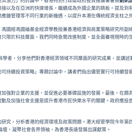
經濟潛力」的討論中，香港特別行政區政府投資推廣署署長
劉凱
連接以及在亞洲的快速增長，繼續成為外國企業的跳板。提及到
供應鏈管理等不同行業的新機遇，以提升本港在傳統經濟支柱之
、馮國經馮國綸基金經濟學教授兼香港經濟與商業策略研究所副
應只限於科技層面，我們同時急需改進制度，並全面審視現時的
參與學者，分享他們對香港經濟領域不同層面的研究成果，並講述
動可持續投資策略」專題討論中，講者們指出儘管實行可持續發
應加強對企業的支援，並促進必要基礎設施的發展。最後，在題
流動及加強社會支援是提升香港市民快樂水平的關鍵。政府應投
的研究，分析香港的經濟環境及政策問題。港大經管學院今年第
」論壇，凝聚社會各界領袖，為香港長遠發展出謀獻策。