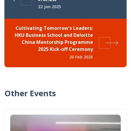
22 Jan 2025
Cultivating Tomorrow's Leaders:
HKU Business School and Deloitte
China Mentorship Programme
2025 Kick-off Ceremony
20 Feb 2025
Other Events