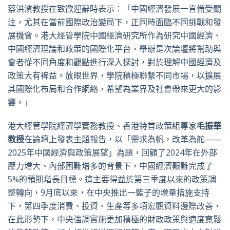
蔡洪濱教授在致歡迎辭時表示：「中國經濟發展一直備受關
注，尤其在當前國際政治變局下，正同時面臨不同挑戰和發
展機會。港大經管學院中國經濟研究所作為研究中國經濟、
中國經濟理論和政策的國際化平台，舉辦是次論壇將幫助與
會者從不同角度和觀點進行深入探討，對於理解中國經濟及
政策大有裨益。放眼世界，學院積極聯繫不同市場，以擴展
其國際化布局和合作網絡，希望為業界及社會帶來更大的影
響。」
港大經管學院經濟學實務教授、香港特首政策組專家
毛振華
教授
在論壇上發表主題報告，以「需求為帆，改革為舵——
2025年中國經濟與政策展望」為題，回顧了2024年在外部
壓力增大、內部困難增多的背景下，中國經濟艱難完成了
5%的預期增長目標。這主要得益於第三季度以來的政策調
整轉向，9月底以來，在中央推出一籃子的增量措施支持
下，第四季度消費、投資、生產等多項宏觀資料邊際改善，
在此形勢下，中央強調實施更加積極的財政政策與適度寬鬆