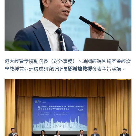
港大經管學院副院長（對外事務）、馮國經馮國綸基金經濟
學教授兼亞洲環球研究所所長
鄧希煒教授
發表主旨演講。