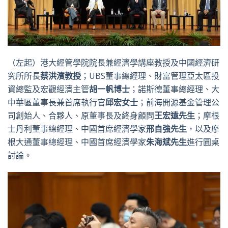
（左起）港大經管學院院長兼經濟學講座教授及中國經濟研
究所所長
蔡洪濱教授
；UBS董事總經理、財富管理亞太區投
資總監及宏觀經濟主管
胡一帆博士
；諾斯德董事總經理、大
中華區董事長兼首席執行官
邱宏女士
；前海開源基金管理公
司創始人、合夥人、原董事長及終身顧問
王宏遠先生
；摩根
士丹利董事總經理、中國首席經濟學家
邢自強先生
，以及摩
根大通董事總經理、中國首席經濟學家
朱海斌先生
進行圓桌
討論。