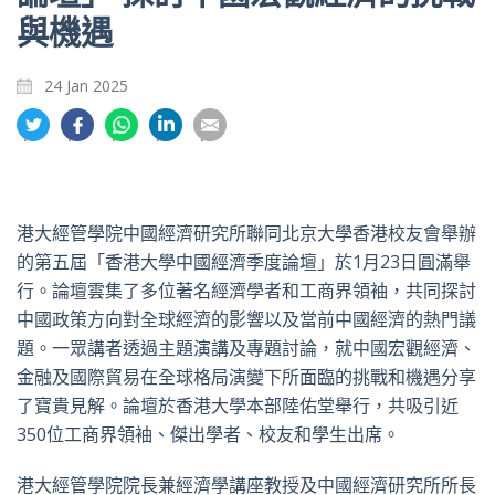
與機遇
24 Jan 2025
分
分
分
分
分
享
享
享
享
享
到
到
到
到
到
推
面
whatsapp
領
電
特
書
英
郵
港大經管學院中國經濟研究所聯同北京大學香港校友會舉辦
的第五屆「香港大學中國經濟季度論壇」於1月23日圓滿舉
行。論壇雲集了多位著名經濟學者和工商界領袖，共同探討
中國政策方向對全球經濟的影響以及當前中國經濟的熱門議
題。一眾講者透過主題演講及專題討論，就中國宏觀經濟、
金融及國際貿易在全球格局演變下所面臨的挑戰和機遇分享
了寶貴見解。論壇於香港大學本部陸佑堂舉行，共吸引近
350位工商界領袖、傑出學者、校友和學生出席。
港大經管學院院長兼經濟學講座教授及中國經濟研究所所長