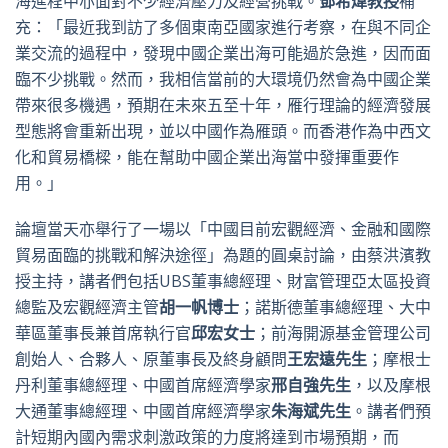
海進程中亦面對不少經濟壓力及經營挑戰。
鄧希煒教授
補
充：「最近我到訪了多個東南亞國家進行考察，在與不同企
業交流的過程中，發現中國企業出海可能過於急進，因而面
臨不少挑戰。然而，我相信當前的大環境仍然會為中國企業
帶來很多機遇，預期在未來五至十年，雁行理論的經濟發展
型態將會重新出現，並以中國作為雁頭。而香港作為中西文
化和貿易橋樑，能在幫助中國企業出海當中發揮重要作
用。」
論壇當天亦舉行了一場以「中國目前宏觀經濟、金融和國際
貿易面臨的挑戰和解決途徑」為題的圓桌討論，由蔡洪濱教
授主持，講者們包括UBS董事總經理、財富管理亞太區投資
總監及宏觀經濟主管
胡一帆博士
；諾斯德董事總經理、大中
華區董事長兼首席執行官
邱宏女士
；前海開源基金管理公司
創始人、合夥人、原董事長及終身顧問
王宏遠先生
；摩根士
丹利董事總經理、中國首席經濟學家
邢自強先生
，以及摩根
大通董事總經理、中國首席經濟學家
朱海斌先生
。講者們預
計短期內國內需求刺激政策的力度將達到市場預期，而