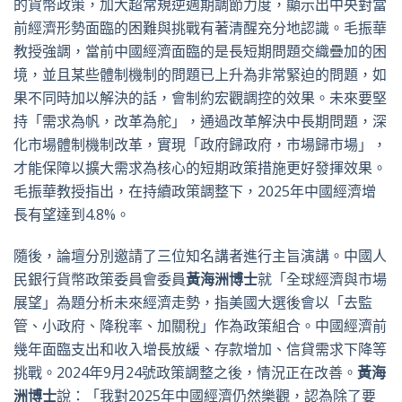
的貨幣政策，加大超常規逆週期調節力度，顯示出中央對當
前經濟形勢面臨的困難與挑戰有著清醒充分地認識。毛振華
教授強調，當前中國經濟面臨的是長短期問題交織疊加的困
境，並且某些體制機制的問題已上升為非常緊迫的問題，如
果不同時加以解決的話，會制約宏觀調控的效果。未來要堅
持「需求為帆，改革為舵」，通過改革解決中長期問題，深
化市場體制機制改革，實現「政府歸政府，市場歸市場」，
才能保障以擴大需求為核心的短期政策措施更好發揮效果。
毛振華教授指出，在持續政策調整下，2025年中國經濟增
長有望達到4.8%。
隨後，論壇分別邀請了三位知名講者進行主旨演講。中國人
民銀行貨幣政策委員會委員
黃海洲博士
就「全球經濟與市場
展望」為題分析未來經濟走勢，指美國大選後會以「去監
管、小政府、降稅率、加關稅」作為政策組合。中國經濟前
幾年面臨支出和收入增長放緩、存款增加、信貸需求下降等
挑戰。2024年9月24號政策調整之後，情況正在改善。
黃海
洲博士
說：「我對2025年中國經濟仍然樂觀，認為除了要