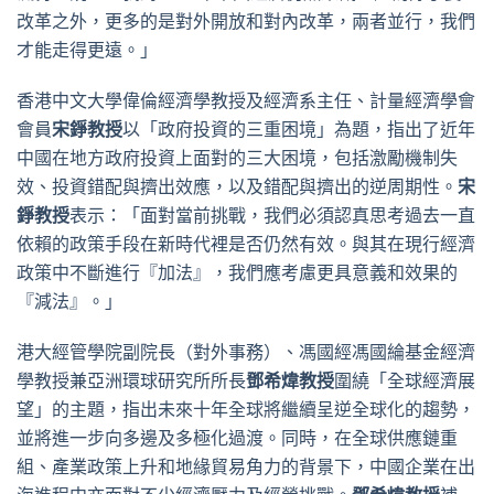
改革之外，更多的是對外開放和對內改革，兩者並行，我們
才能走得更遠。」
香港中文大學偉倫經濟學教授及經濟系主任、計量經濟學會
會員
宋錚教授
以「政府投資的三重困境」為題，指出了近年
中國在地方政府投資上面對的三大困境，包括激勵機制失
效、投資錯配與擠出效應，以及錯配與擠出的逆周期性。
宋
錚教授
表示：「面對當前挑戰，我們必須認真思考過去一直
依賴的政策手段在新時代裡是否仍然有效。與其在現行經濟
政策中不斷進行『加法』，我們應考慮更具意義和效果的
『減法』。」
港大經管學院副院長（對外事務）、馮國經馮國綸基金經濟
學教授兼亞洲環球研究所所長
鄧希煒教授
圍繞「全球經濟展
望」的主題，指出未來十年全球將繼續呈逆全球化的趨勢，
並將進一步向多邊及多極化過渡。同時，在全球供應鏈重
組、產業政策上升和地緣貿易角力的背景下，中國企業在出