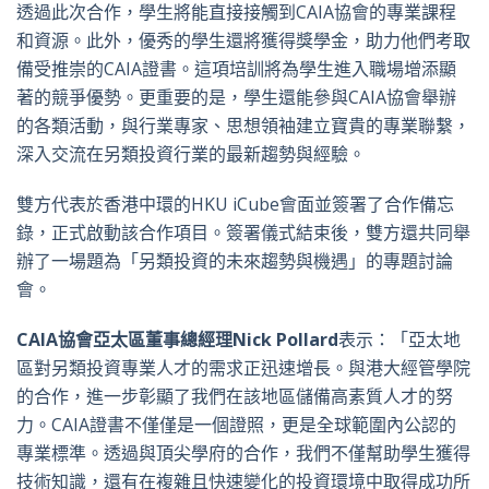
透過此次合作，學生將能直接接觸到CAIA協會的專業課程
和資源。此外，優秀的學生還將獲得獎學金，助力他們考取
備受推崇的CAIA證書。這項培訓將為學生進入職場增添顯
著的競爭優勢。更重要的是，學生還能參與CAIA協會舉辦
的各類活動，與行業專家、思想領袖建立寶貴的專業聯繫，
深入交流在另類投資行業的最新趨勢與經驗。
雙方代表於香港中環的HKU iCube會面並簽署了合作備忘
錄，正式啟動該合作項目。簽署儀式結束後，雙方還共同舉
辦了一場題為「另類投資的未來趨勢與機遇」的專題討論
會。
CAIA
協會亞太區董事總經理
Nick Pollard
表示：「亞太地
區對另類投資專業人才的需求正迅速增長。與港大經管學院
的合作，進一步彰顯了我們在該地區儲備高素質人才的努
力。CAIA證書不僅僅是一個證照，更是全球範圍內公認的
專業標準。透過與頂尖學府的合作，我們不僅幫助學生獲得
技術知識，還有在複雜且快速變化的投資環境中取得成功所