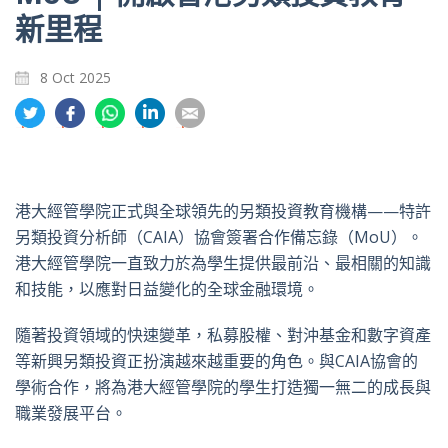
新里程
8 Oct 2025
分
分
分
分
分
享
享
享
享
享
到
到
到
到
到
推
面
whatsapp
領
電
特
書
英
郵
港大經管學院正式與全球領先的另類投資教育機構——特許
另類投資分析師（CAIA）協會簽署合作備忘錄（MoU）。
港大經管學院一直致力於為學生提供最前沿、最相關的知識
和技能，以應對日益變化的全球金融環境。
隨著投資領域的快速變革，私募股權、對沖基金和數字資產
等新興另類投資正扮演越來越重要的角色。與CAIA協會的
學術合作，將為港大經管學院的學生打造獨一無二的成長與
職業發展平台。