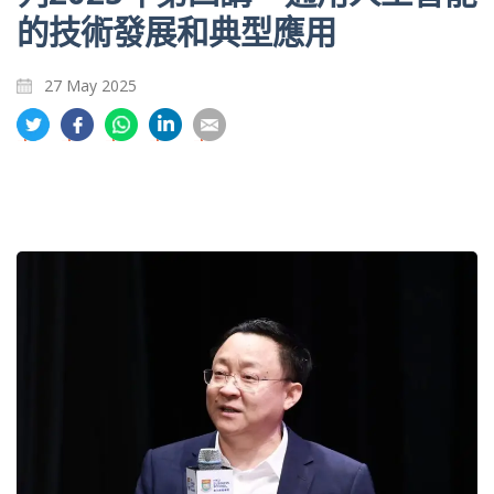
的技術發展和典型應用
27 May 2025
分
分
分
分
分
享
享
享
享
享
到
到
到
到
到
推
面
whatsapp
領
電
特
書
英
郵