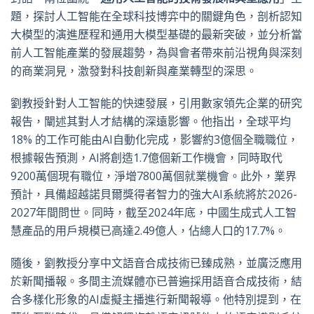
題，探討人工智能在全球科技博弈中的關鍵角色，剖析認知
大模型的演進歷程和通用大模型基礎的最新突破，並分析當
前人工智能產業的發展趨勢，為與會者帶來前沿視角與深刻
的商業洞見，激發對科技創新與產業轉型的深思。
劉教授針對人工智能的快速發展，引用數家領先企業的研究
報告，闡述其對人才結構的深遠影響。他指出，全球平均
18% 的工作可能由AI自動化完成，影響約3億個全職職位，
根據報告預測，AI將創造1.7億個新工作機會，同時取代
9200萬個現有職位，淨增7800萬個就業機會。此外，業界
預計，具備超越諾貝爾獎得者智力的強大AI系統將於2026-
2027年間問世。同時，截至2024年底，中國生成式人工智
慧產品的用戶規模已高達2.49億人，佔總人口的17.7%。
隨後，劉教授分享中文語音合成技術已臻成熟，並廣泛應用
於新聞播報。多間主流媒體亦已普遍採用語音合成技術，結
合多樣化形象的AI虛擬主播進行新聞報導。他特別提到，在