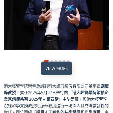
VIEW MORE
港大經管學院榮幸邀請到科大訊飛股份有限公司董事長
劉慶
峰教授
，擔任2025
年
5
月
27
日舉行的
「
港大經管學院領袖企
業家講壇系列
2025
年
–
第
四
講
」主講嘉賓，與港大經管學
院經濟學實務教授毛振華教授進行一場深入且充滿啟發性的
對話。兩位圍繞「
通用人工智能的技術發展和典型應用
」主