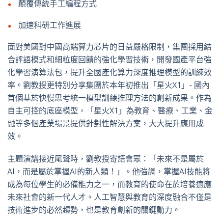
顛覆傳統手工編程方式
加速科研工作進展
面對美國對中國高端算力芯片的日益嚴格限制，集團採用結
合評語模式和細粒度回饋的強化學習技術，開發國產平台強
化學習演算法包，提升全國產化算力深度推理模型的訓練效
率。劉教授更特別分享集團於本年初推出「星火X1」- 國內
首個基於快慢思考統一模型訓練推理方法的創新成果。作為
自主可控的底座模型，「星火X1」為教育、醫療、工業、金
融等多個產業場景提供針對性解決方案，大大提升應用成
效。
主題演講接近尾聲時，劉教授寄語會眾：「未來不是屬於
AI，而是屬於掌握AI的新人類！」。他強調，掌握AI技能將
成為每位學生的必備能力之一，而教育的使命在於培養適應
未來社會的新一代人才。人工智慧與教育的深度融合不僅是
技術進步的必然趨勢，也是教育創新的關鍵動力。