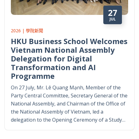
27
JUL
2026 | 學院新聞
HKU Business School Welcomes
Vietnam National Assembly
Delegation for Digital
Transformation and AI
Programme
On 27 July, Mr. Lê Quang Mạnh, Member of the
Party Central Committee, Secretary General of the
National Assembly, and Chairman of the Office of
the National Assembly of Vietnam, led a
delegation to the Opening Ceremony of a Study…