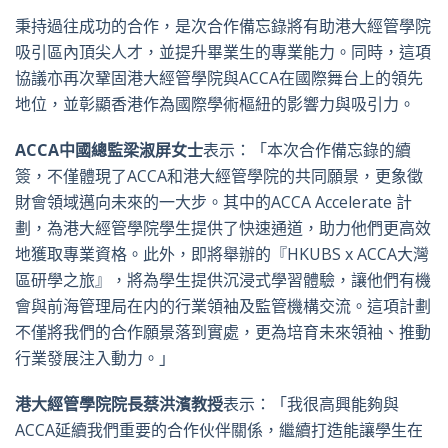
秉持過往成功的合作，是次合作備忘錄將有助港大經管學院
吸引區內頂尖人才，並提升畢業生的專業能力。同時，這項
協議亦再次鞏固港大經管學院與ACCA在國際舞台上的領先
地位，並彰顯香港作為國際學術樞紐的影響力與吸引力。
ACCA
中國總監梁淑屏女士
表示：「本次合作備忘錄的續
簽，不僅體現了ACCA和港大經管學院的共同願景，更象徵
財會領域邁向未來的一大步。其中的ACCA Accelerate 計
劃，為港大經管學院學生提供了快速通道，助力他們更高效
地獲取專業資格。此外，即將舉辦的『HKUBS x ACCA大灣
區研學之旅』，將為學生提供沉浸式學習體驗，讓他們有機
會與前海管理局在内的行業領袖及監管機構交流。這項計劃
不僅將我們的合作願景落到實處，更為培育未來領袖、推動
行業發展注入動力。」
港大經管學院院長蔡洪濱教授
表示：「我很高興能夠與
ACCA延續我們重要的合作伙伴關係，繼續打造能讓學生在