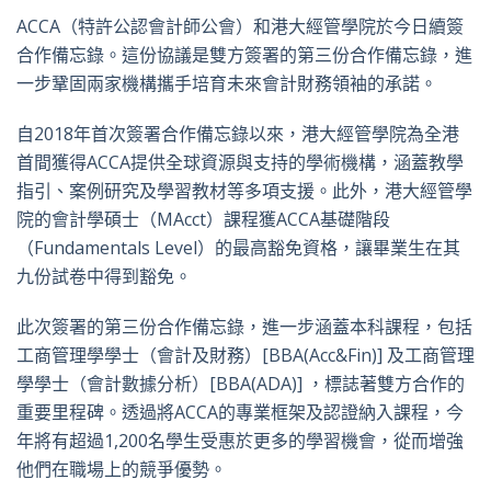
ACCA
（特許公認會計師公會）和港大經管學院於今日續簽
合作備忘錄。這份協議是雙方簽署的第三份合作備忘錄，進
一步鞏固兩家機構攜手培育未來會計財務領袖的承諾。
自2018年首次簽署合作備忘錄以來，港大經管學院為全港
首間獲得ACCA提供全球資源與支持的學術機構，涵蓋教學
指引、案例研究及學習教材等多項支援。此外，港大經管學
院的會計學碩士（MAcct）課程獲ACCA基礎階段
（Fundamentals Level）的最高豁免資格，讓畢業生在其
九份試卷中得到豁免。
此次簽署的第三份合作備忘錄，進一步涵蓋本科課程，包括
工商管理學學士（會計及財務）[BBA(Acc&Fin)] 及工商管理
學學士（會計數據分析）[BBA(ADA)] ，標誌著雙方合作的
重要里程碑。透過將ACCA的專業框架及認證納入課程，今
年將有超過1,200名學生受惠於更多的學習機會，從而增強
他們在職場上的競爭優勢。