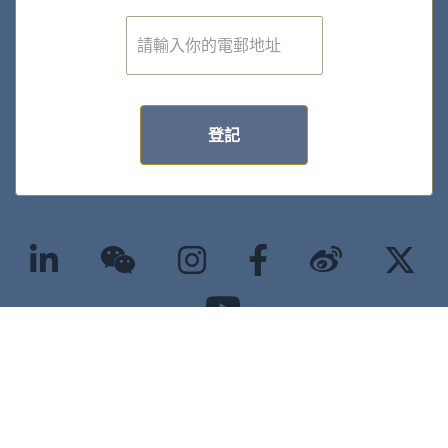
電
子
郵
件
*
登記
©2025 版權屬香港大學經管學院所有 |
隱私政策
|
無障礙網頁