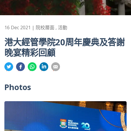
16 Dec 2021 | 院校層面 , 活動
港大經管學院20周年慶典及答謝
晚宴精彩回顧
分
分
分
分
分
享
享
享
享
享
到
到
到
到
到
Photos
推
面
whatsapp
領
電
特
書
英
郵