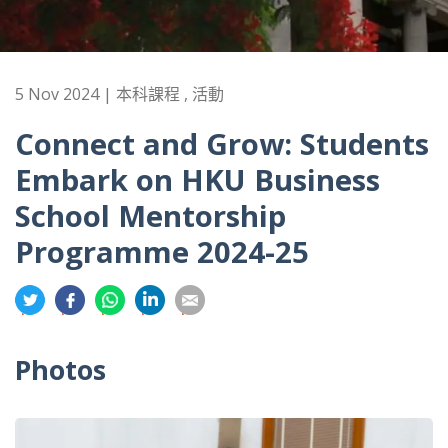
5 Nov 2024 | 本科課程 , 活動
Connect and Grow: Students
Embark on HKU Business
School Mentorship
Programme 2024-25
分
分
分
分
分
享
享
享
享
享
到
到
到
到
到
Photos
推
面
whatsapp
領
電
特
書
英
郵