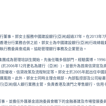
董事。郭女士服務中國建設銀行(亞洲)超過37年。在2013年7
及香港分行業務合併之前，郭女士為中國建設銀行(亞洲)行政總裁
及執行務委員會成員，協助管理銀行事務及企業管治。
集團成為管理培訓生開始，先後任職多個部門，經驗廣博。199
於2006年12月更名為建行（亞洲）)，並晉升為首席信貸官及
款催收、信貸政策及流程制定等。郭女士於2005年起出任中國
營運風險。此外，郭女士同時主理合規部、內部監控部及公司秘書
設銀行(亞洲)個人銀行業務主管，負責香港及澳門之零售銀行、信用
董事，並擔任外匯基金諮詢委員會轄下的金融基建及市場發展委