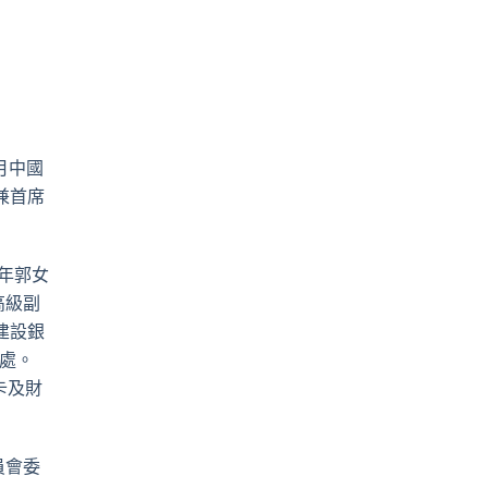
月中國
兼首席
6年郭女
高級副
建設銀
處。
卡及財
員會委