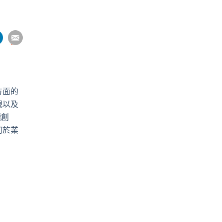
分
分
分
分
享
到
pp
電
郵
方面的
規以及
續創
何於業