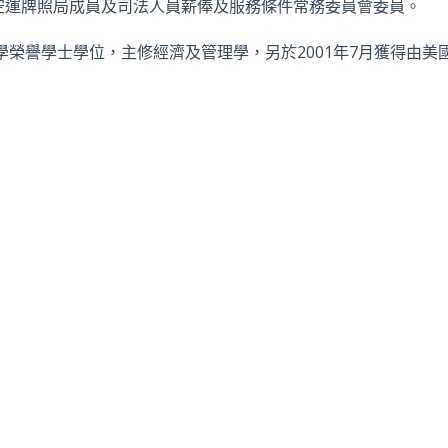
空運牌照局成員及司法人員薪俸及服務條件常務委員會委員。
學榮譽學士學位，主修經濟及管理學，另於2001年7月獲得由美
。