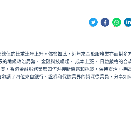
分
享
享
享
享
到
到
到
到
推
面
whatsa
領
特
書
英
產總值的比重連年上升。儘管如此，近年來金融服務業亦面對多
張的地緣政治局勢、 金融科技崛起、 成本上漲、 日益嚴格的合
在變，香港金融服務業應如何迎接新機遇和挑戰，保持靈活，持
座邀請了四位來自銀行、證券和保險業界的資深從業員，分享如