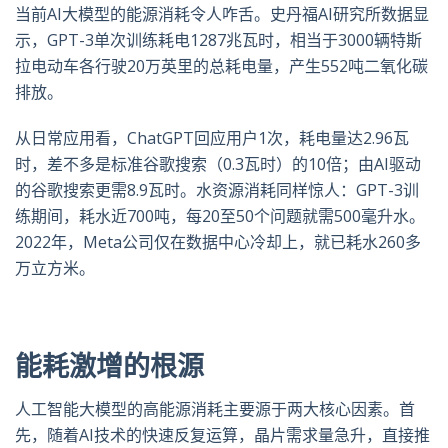
当前
AI
大模型的能源消耗令人咋舌。史丹福
AI
研究所数据显
示，
GPT-3
单次训练耗电
1287
兆瓦时，相当于
3000
辆特斯
拉电动车各行驶
20
万英里的总耗电量，产生
552
吨二氧化碳
排放。
从日常应用看，
ChatGPT
回应用户
1
次，耗电量达
2.96
瓦
时，差不多是标准谷歌搜索（
0.3
瓦时）的
10
倍；由
AI
驱动
的谷歌搜索更需
8.9
瓦时。水资源消耗同样惊人：
GPT-3
训
练期间，耗水近
700
吨，每
20
至
50
个问题就需
500
毫升水。
2022
年，
Meta
公司仅在数据中心冷却上，就已耗水
260
多
万立方米。
能耗激增的根源
人工智能大模型的高能源消耗主要源于两大核心因素。首
先，随着
AI
技术的快速反复运算，晶片需求量急升，直接推