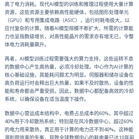
高了电力消耗。现代
AI
模型的训练和推理过程使用大量计算
资源，这些资源主要依赖高性能硬体，包括图形处理单元
（
GPU
）和专用集成电路（
ASIC
），运行时耗电极大，以
应付复杂的计算。随着
AI
模型规模不断扩大，所需的计算能
力也呈指数级增长，对高性能晶片的需求亦有增无已，令整
体电力消耗量飙升。
再者，
AI
模型训练过程需要强大的算力支持，这些运转不息
的数据中心产生高热量，必须冷却处理。中心作为
AI
计算的
核心基础设施，其能耗问题尤为明显。伺服器和储存设备在
高负荷运行时会释出巨大热量，如果不及时散热，设备的性
能和寿命都会严重受损。因此，数据中心都配备高效的冷却
系统，以确保设备在适当温度下操作。
数据中心营运成本结构中，电费占总成本的
60%
，其中超过
40%
用于冷却散热系统；特别是在风冷数据中心，超过
60%
的电力用来散热，真正用于计算的电力还不到
40%
。这种能
源利用效率的失衡，导致全球数据中心的耗电量已达
10
年前