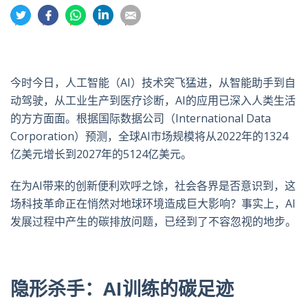
分
分
分
分
分
享
享
享
享
享
到
到
到
到
到
推
面
whatsapp
領
電
特
书
英
郵
今时今日，人工智能（
AI
）技术突飞猛进，从智能助手到自
动驾驶，从工业生产到医疗诊断，
AI
的应用已深入人类生活
的方方面面。根据国际数据公司（
International Data
Corporation
）预测，全球
AI
市场规模将从
2022
年的
1324
亿美元增长到
2027
年的
5124
亿美元。
在为
AI
带来的创新便利欢呼之馀，社会各界是否意识到，这
场科技革命正在悄然对地球环境造成巨大影响？事实上，
AI
发展过程中产生的碳排放问题，已经到了不容忽视的地步。
隐形杀手：
AI
训练的碳足迹