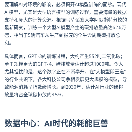
要理解
AI
对环境的影响，必须揭开
AI
模型训练的面纱。现代
AI
模型，尤其是大型语言模型的训练过程，需要海量的数据
支持和庞大的计算资源。根据马萨诸塞大学阿默斯特分校的
最新研究，训练一个大型
AI
模型产生的碳排放量高达
62.6
万
磅，相当于
5
辆汽车从生产到报废的全生命周期碳排放总
和。
具体而言，
GPT-3
的训练过程，大约产生
552
吨二氧化碳；
至于规模更大的
GPT-4
，碳排放量估计超过
1000
吨。令人
尤其担忧的是，这个数字正在不断攀升。在“大模型即王道”
的行业共识下，各大科技公司争相发展更大规模的模型，导
致能源消耗呈指数级增长。到
2030
年，估计
AI
行业的碳排
放量将占全球碳排放的
3.5%
。
数据中心：
AI
时代的耗能巨兽