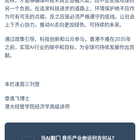
这样，才能够确保
AI
技术真正造福人类，而不会变成地球的
另一个负担。在追求科技进步的道路上，环境保护绝不应作
为可有可无的点缀，反之应是必须严格遵守的底线。让社会
上下齐心协力，推动
AI
走向更加绿色、可持续的未来。
通过政策引导、科技创新和公众参与，香港不难在
2035
年
之前，实现
AI
行业的碳中和目标，为全球可持续发展作出贡
献。
本栏逢周三刊登
章逸飞博士
港大经管学院经济学高级讲师
当AI敲门 音乐产业命运何去何从?