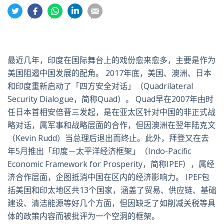
分
分
分
分
分
享
享
享
享
享
到
到
到
到
到
推
面
whatsapp
領
電
特
书
英
郵
最近几年，印度在国际舞台上的戏份愈来愈多，主要是作为
美国阻遏中国发展的配角。 2017年底，美国、澳洲、日本
和印度重新启动了「四方安全对话」（Quadrilateral
Security Dialogue，简称Quad）。 Quad早在2007年由时
任日本首相安倍晋三发起，是在亚太区针对中国的非正式战
略对话，属军事和战略层面的合作，但因澳洲在翌年陆克文
（Kevin Rudd）当总理后退出而终止。此外，拜登又在去
年5月推出「印度－太平洋经济框架」（Indo-Pacific
Economic Framework for Prosperity，简称IPEF），属经
济合作层面，企图抵消中国在区内的经济影响力。 IPEF包
括美国和印太地区共13个国家，涵盖了贸易、供应链、基础
建设、清洁能源等好几个方面，但因缺乏了如削减关税等具
体的政策内容而被批评为一个空洞的框架。