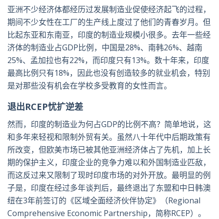
亚洲不少经济体都经历过发展制造业促使经济起飞的过程，
期间不少女性在工厂的生产线上度过了他们的青春岁月。但
比起东亚和东南亚，印度的制造业规模小很多。去年一些经
济体的制造业占GDP比例，中国是28%、南韩26%、越南
25%、孟加拉也有22%，而印度只有13%。数十年来，印度
最高比例只有18%，因此也没有创造较多的就业机会，特别
是对那些没有机会在学校多受教育的女性而言。
退出RCEP忧扩逆差
然而，印度的制造业为何占GDP的比例不高？简单地说，这
和多年来轻视和限制外贸有关。虽然八十年代中后期政策有
所改变，但欧美市场已被其他亚洲经济体占了先机，加上长
期的保护主义，印度企业的竞争力难以和外国制造业匹敌，
而这反过来又限制了现时印度市场的对外开放。最明显的例
子是，印度在经过多年谈判后，最终退出了东盟和中日韩澳
纽在3年前签订的《区域全面经济伙伴协定》（Regional
Comprehensive Economic Partnership，简称RCEP）。