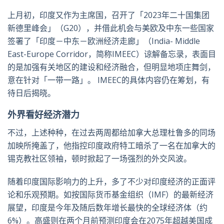
上月初，印度又作为主席国，召开了「2023年二十国集团
新德里峰会」（G20），并借此机会与美欧及中东一些国家
签署了「印度－中东－欧洲经济走廊」（India- Middle
East-Europe Corridor，简称IMEEC）谅解备忘录，表面目
的是加强有关地区的建设和经济融合，但明显地项庄舞剑，
意在针对「一带一路」。 IMEEC的具体内容仍在筹划，有
待日后揭晓。
外界看好经济潜力
不过，上述种种，在过去两周都给加拿大总理杜鲁多的同场
加映所掩盖了，他指控印度政府特工暗杀了一名在加拿大的
锡克教社区领袖，顿时掀起了一场强烈的外交风波。
随着印度国际影响力的上升，多了不少对印度经济的正面评
论和乐观预期。如按国际货币基金组织（IMF）的最新经济
展望，印度是今年及随后数年增长最快的全球经济体（约
6%）。高盛则在两个月前预测印度会在2075年超越美国成