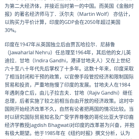
为第二大经济体，并接近当时第一的中国。而英国《金融时
报》的著名经济师马丁．沃尔夫（Martin Wolf） 亦估计，
以购买力平价计算，印度的GDP会在2050年超过美国
30%。
印度在1947年从英国独立后由贾瓦哈拉尔．尼赫鲁
（Jawaharlal Nehru）任总理至1964年，其后他的女儿英
迪拉．甘地（Indira Gandhi，港译甘地夫人）又在上世纪
六十至八十年代先后掌权了十多年。这数十年来，印度采取
了相当封闭和干预的政策，以官僚手段管控经济和限制国际
贸易和投资，严重地拖慢了印度的发展。甘地夫人在1984
年遇刺身亡后，由儿子拉吉夫．甘地（Rajiv Gandhi）继任
总理，后者实施了较之前相当自由开放的经济政策。这时中
国刚开始经济改革不久，自然有论者把两国的情况比较。当
时以研究国际贸易知名及广受学界尊敬的哥伦比亚大学印裔
经济学教授Jagdish Bhagwati对印度的改革甚为兴奋，并抱
有极大期望。他于1985年在《纽约时报》撰文分析，认为