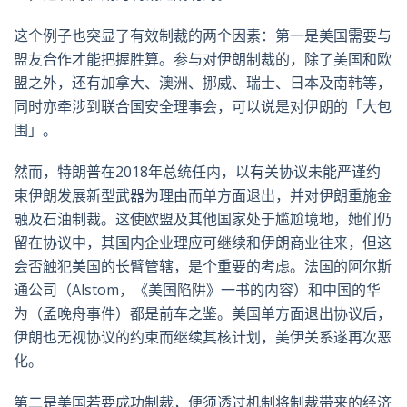
这个例子也突显了有效制裁的两个因素：第一是美国需要与
盟友合作才能把握胜算。参与对伊朗制裁的，除了美国和欧
盟之外，还有加拿大、澳洲、挪威、瑞士、日本及南韩等，
同时亦牵涉到联合国安全理事会，可以说是对伊朗的「大包
围」。
然而，特朗普在2018年总统任内，以有关协议未能严谨约
束伊朗发展新型武器为理由而单方面退出，并对伊朗重施金
融及石油制裁。这使欧盟及其他国家处于尴尬境地，她们仍
留在协议中，其国内企业理应可继续和伊朗商业往来，但这
会否触犯美国的长臂管辖，是个重要的考虑。法国的阿尔斯
通公司（Alstom，《美国陷阱》一书的内容）和中国的华
为（孟晚舟事件）都是前车之鉴。美国单方面退出协议后，
伊朗也无视协议的约束而继续其核计划，美伊关系遂再次恶
化。
第二是美国若要成功制裁，便须透过机制将制裁带来的经济