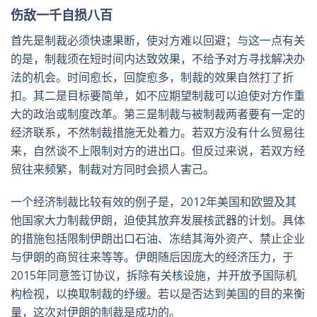
伤敌一千自损八百
首先是制裁必须快速果断，使对方难以回避；与这一点有关
的是，制裁须在短时间内达致效果，不给予对方寻找解决办
法的机会。时间愈长，回旋愈多，制裁的效果自然打了折
扣。其二是目标要简单，如不应期望制裁可以迫使对方作重
大的政治或制度改革。第三是制裁与被制裁两者要有一定的
经济联系，不然制裁措施无处着力。若双方没有什么贸易往
来，自然谈不上限制对方的进出口。但反过来说，若双方经
贸往来频繁，制裁对方同时会损人害己。
一个经济制裁比较有效的例子是，2012年美国和欧盟及其
他国家大力制裁伊朗，迫使其放弃发展核武器的计划。具体
的措施包括限制伊朗出口石油、冻结其海外资产、禁止企业
与伊朗的商贸往来等等。伊朗随后因庞大的经济压力，于
2015年同意签订协议，拆除有关核设施，并开放予国际机
构检视，以换取制裁的纾缓。若以是否达到美国的目的来衡
量，这次对伊朗的制裁是成功的。