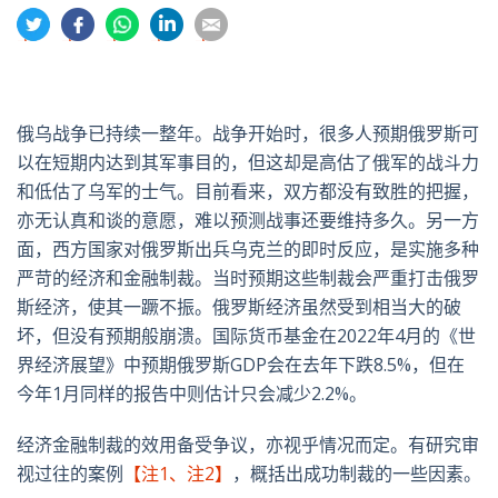
分
分
分
分
分
享
享
享
享
享
到
到
到
到
到
推
面
whatsapp
領
電
特
书
英
郵
俄乌战争已持续一整年。战争开始时，很多人预期俄罗斯可
以在短期内达到其军事目的，但这却是高估了俄军的战斗力
和低估了乌军的士气。目前看来，双方都没有致胜的把握，
亦无认真和谈的意愿，难以预测战事还要维持多久。另一方
面，西方国家对俄罗斯出兵乌克兰的即时反应，是实施多种
严苛的经济和金融制裁。当时预期这些制裁会严重打击俄罗
斯经济，使其一蹶不振。俄罗斯经济虽然受到相当大的破
坏，但没有预期般崩溃。国际货币基金在2022年4月的《世
界经济展望》中预期俄罗斯GDP会在去年下跌8.5%，但在
今年1月同样的报告中则估计只会减少2.2%。
经济金融制裁的效用备受争议，亦视乎情况而定。有研究审
视过往的案例
【注1、注2】
，概括出成功制裁的一些因素。