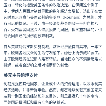
压力，转化为接受美国条件的政治决定。在伊朗这个例子
中，伊朗人民面对制裁导致的数年经济负增长，选出了在竞
选时表示愿意与美国谈判的鲁哈尼（Rouhani）为总统，才
有日后的协议。不过，由于经济制裁会伤敌一千但自损八
百，受制裁者固然会因过度损伤而屈服，但实施制裁的，也
或会因自己的损伤而放弃制裁。
自从美欧对俄罗斯实施制裁，欧洲经济便首当其冲，一年下
来，欧洲各地民众的生活每况愈下，纷纷上街示威和罢工。
由于欧洲经济在短期内难有转机，当地民众的不满情绪难以
排解，或者会影响之后对俄罗斯的制裁。
美元主导跨境支付
制裁是强控其他国家、企业或个人的资源运用，以及限制其
经济活动，并非新鲜事物。然而，频密地以制裁其他国家来
达到个别国家的经济和外交目的，则是最近几十年的事情，
而美国是最活跃和最有准备的制裁者。