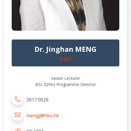
Dr. Jinghan MENG
金融学
Senior Lecturer
BSc (QFin) Programme Director
3917 0026
mengj@hku.hk