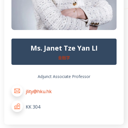
Ms. Janet Tze Yan LI
金融学
Adjunct Associate Professor
jlity@hku.hk
KK 304