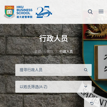
行政人员
主页
团队
行政人员
搜
寻
以姓氏筛选(A-Z)