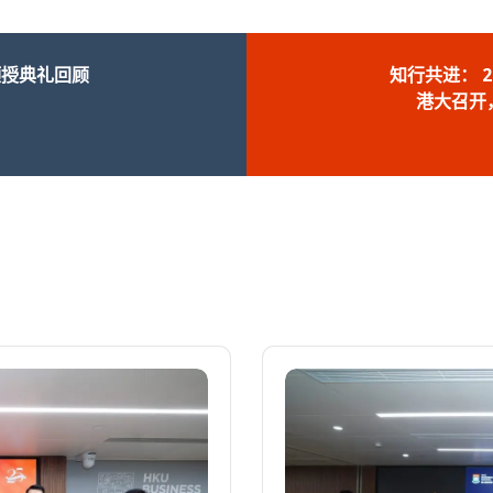
颁授典礼回顾
知行共进： 
港大召开