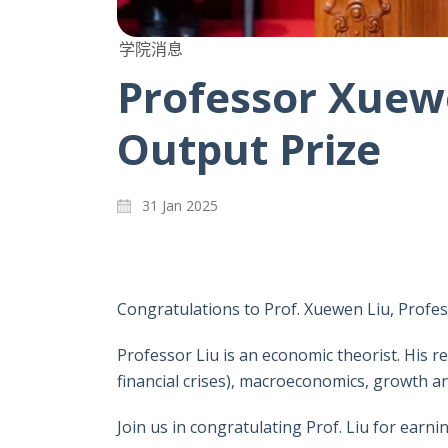
学院消息
Professor Xuew
Output Prize
31 Jan 2025
Congratulations to
Prof. Xuewen Liu
, Profe
Professor Liu is an economic theorist. His re
financial crises), macroeconomics, growth 
Join us in congratulating Prof. Liu for ear