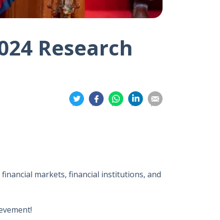
024 Research
分
分
分
分
分
享
享
享
享
享
到
到
到
到
到
推
面
whatsapp
領
電
特
书
英
郵
financial markets, financial institutions, and
ievement!