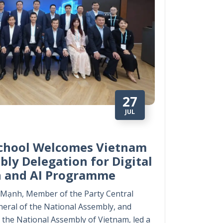
27
JUL
chool Welcomes Vietnam
ly Delegation for Digital
n and AI Programme
g Mạnh, Member of the Party Central
eral of the National Assembly, and
 the National Assembly of Vietnam, led a