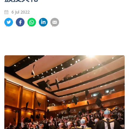
6 Jul 2022
分
分
分
分
分
享
享
享
享
享
到
到
到
到
到
推
面
whatsapp
領
電
特
书
英
郵