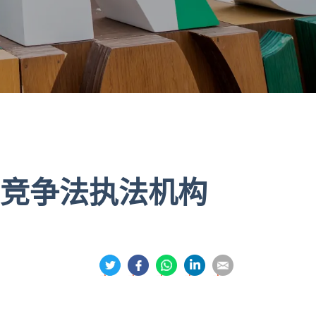
3竞争法执法机构
分
分
分
分
分
享
享
享
享
享
到
到
到
到
到
推
面
whatsapp
領
電