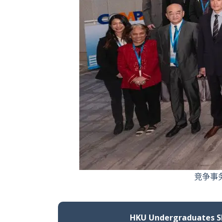
竞争事
HKU Undergraduates S