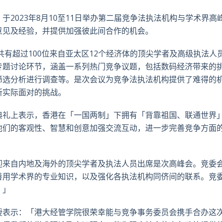
于2023年8月10至11日举办第二届竞争法执法机构与学术界
意见及经验，并提供加强彼此间合作的机会。
议共有超过100位来自亚太区12个经济体的顶尖学者及高级执法
专题讨论环节，涵盖一系列热门竞争议题，包括数码经济带来的
筛选分析进行调查等。是次会议为竞争法执法机构提供了难得的
所实际面对的挑战。
典礼上表示，香港在「一国两制」下拥有「背靠祖国、联通世界
他们的客观性、智慧和创意加强交流互动，进一步完善竞争方面
迎来自内地及海外的顶尖学者及执法人员出席是次高峰会。竞委
善用学术界的专业知识，以及强化各执法机构同侪间的联系。竞
。」
授表示：「港大经管学院很荣幸能与竞争事务委员会携手合办这