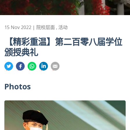
15 Nov 2022 | 院校层面 , 活动
【精彩重温】第二百零八届学位
颁授典礼
分
分
分
分
分
享
享
享
享
享
到
到
到
到
到
Photos
推
面
whatsapp
領
電
特
书
英
郵