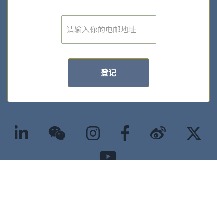
E
m
a
i
l
*
登记
©2025 版权属香港大学经管学院所有 |
隐私政策
|
无障碍网页