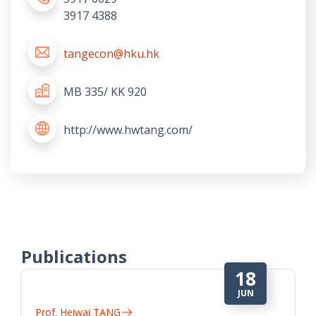
3917 4388
tangecon@hku.hk
MB 335/ KK 920
http://www.hwtang.com/
Publications
18
JUN
Prof. Heiwai TANG