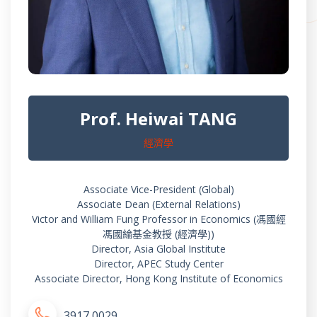
Prof. Heiwai TANG
經濟學
Associate Vice-President (Global)
Associate Dean (External Relations)
Victor and William Fung Professor in Economics (馮國經
馮國綸基金教授 (經濟學))
Director, Asia Global Institute
Director, APEC Study Center
Associate Director, Hong Kong Institute of Economics
3917 0029