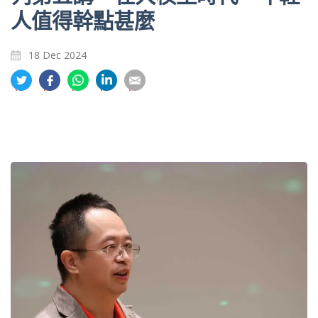
人值得幹點甚麼
18 Dec 2024
分
分
分
分
分
享
享
享
享
享
到
到
到
到
到
推
面
whatsapp
領
電
特
書
英
郵