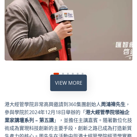
VIEW MORE
港大經管學院非常高興邀請到
360
集團創始人
周鴻禕先生
，
參與學院於2024年12月18日舉辦的「
港大經管學院
領袖企
業家講壇
系列
–
第五
講
」，並擔任主講嘉賓。隨著數位化技
術成為實現科技創新的主要手段，創新之路已成為打造新質
生產力的核心。周先生在活動中與港大經管學院經濟學實務