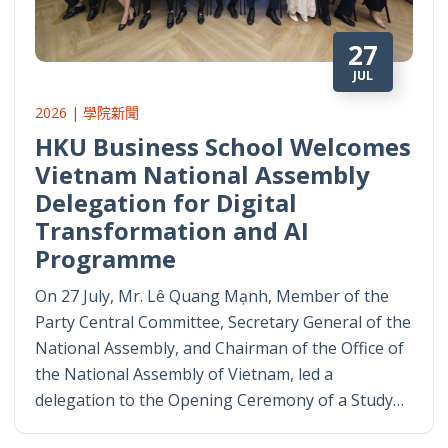
27
JUL
2026 | 學院新聞
HKU Business School Welcomes
Vietnam National Assembly
Delegation for Digital
Transformation and AI
Programme
On 27 July, Mr. Lê Quang Mạnh, Member of the
Party Central Committee, Secretary General of the
National Assembly, and Chairman of the Office of
the National Assembly of Vietnam, led a
delegation to the Opening Ceremony of a Study…