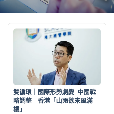
雙循環｜國際形勢劇變 中國戰
略調整 香港「山雨欲來風滿
樓」