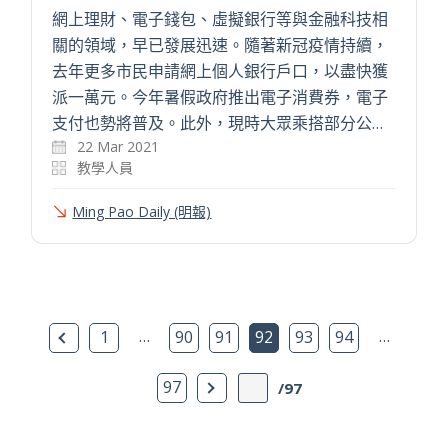
網上理財、電子錢包、虛擬銀行等與金融科技相
關的領域，早已發展迅速。隨著新冠疫情持續，
去年更多市民申請網上個人銀行戶口，以盡快獲
派一萬元。今年暑假政府推出電子消費券，電子
支付也勢將普及。此外，現時大眾乘搭部分公…
22 Mar 2021
教學人員
Ming Pao Daily (明報)
上一頁
…
…
1
90
91
92
93
94
下一頁
97
/97