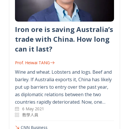
Iron ore is saving Australia’s
trade with China. How long
can it last?
Prof. Heiwai TANG
Wine and wheat. Lobsters and logs. Beef and
barley. If Australia exports it, China has likely
put up barriers to entry over the past year,
as diplomatic relations between the two
countries rapidly deteriorated. Now, one…
6 May 2021
教學人員
CNN Business