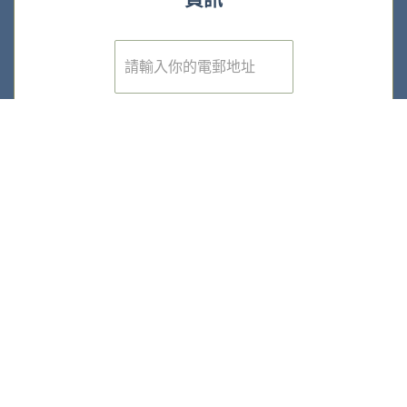
電
子
郵
件
*
登記
©2025 版權屬香港大學經管學院所有 |
隱私政策
|
無障礙網頁