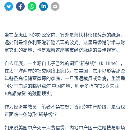
分
分
分
分
分
享
享
享
享
享
到
到
到
到
到
推
面
whatsapp
領
電
特
书
英
郵
坐在龙虎山下的办公室内，窗外是薄扶林郁郁葱葱的绿意，
远处则是维多利亚港若隐若现的波光。这里是香港学术与财
富交汇的高地，也是观察这座城市经济脉络的最佳视窗。
自去年底，一个源自电子游戏的词汇“斩杀线”（kill line），
在太平洋两岸的社交网络上疯传。在美国，它用以形容那些
年薪虽高但储蓄微薄的家庭，一旦遭遇裁员或急病，生活瞬
间处于崩塌的临界点;在中国内地，则更多指向“35岁失业
+高额房贷”的残酷现实。
作为经济学教员，笔者不禁在想：香港的中产阶级，是否也
正面临一条隐形“斩杀线”？
如果说美国中产死于消费信贷，内地中产困于烂尾楼与职场