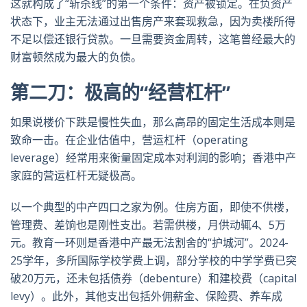
这就构成了“斩杀线”的第一个条件：资产被锁定。在负资产
状态下，业主无法通过出售房产来套现救急，因为卖楼所得
不足以偿还银行贷款。一旦需要资金周转，这笔曾经最大的
财富顿然成为最大的负债。
第二刀：极高的“经营杠杆”
如果说楼价下跌是慢性失血，那么高昂的固定生活成本则是
致命一击。在企业估值中，营运杠杆（operating
leverage）经常用来衡量固定成本对利润的影响；香港中产
家庭的营运杠杆无疑极高。
以一个典型的中产四口之家为例。住房方面，即使不供楼，
管理费、差饷也是刚性支出。若需供楼，月供动辄4、5万
元。教育一环则是香港中产最无法割舍的“护城河”。2024-
25学年，多所国际学校学费上调，部分学校的中学学费已突
破20万元，还未包括债券（debenture）和建校费（capital
levy）。此外，其他支出包括外佣薪金、保险费、养车成