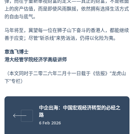
弹，而在于重新审视财富的定义——真正的财富，不是帐面
上的房产估值，而是即使风雨飘摇，依然拥有选择生活方式
的自由与底气。
马年将至，冀望每一位在狮子山下奋斗的香港人，都能继续
善于应变；尽管“斩杀线”来势汹汹，仍得以化险为夷。
章逸飞博士
港大经管学院经济学高级讲师
（本文同时于二零二六年二月十一日载于《信报》“龙虎山
下”专栏）
中企出海：中国宏观经济转型的必经之
路
6 Feb 2026