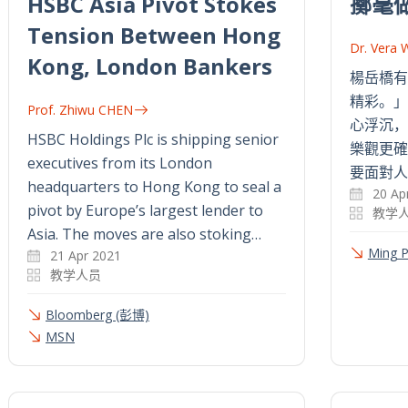
HSBC Asia Pivot Stokes
擲毫
Tension Between Hong
Dr. Vera
Kong, London Bankers
楊岳橋有
精彩。」
Prof. Zhiwu CHEN
心浮沉，
HSBC Holdings Plc is shipping senior
樂觀更確
executives from its London
要面對人
headquarters to Hong Kong to seal a
20 Ap
pivot by Europe’s largest lender to
教学
Asia. The moves are also stoking…
Ming 
21 Apr 2021
教学人员
Bloomberg (彭博)
MSN