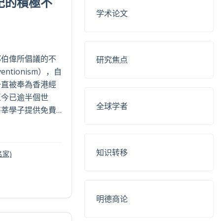
紀的積極不
学术论文
郭伯偉所倡議的不
研究焦点
entionism），自
一直被奉為香港經
至今已逾半個世
全球学者
莘學子提供免費…
知识转移
見名家)
明德商论