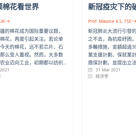
颗棉花看世界
新冠疫灾下的
LUK
Prof. Maurice K.S. TSE
疆的棉花成为国际重要议题，
新冠肺炎大流行引發
棉花，再度引起关注。若论单
之不去，為抗疫紓困
今天的棉花，远不若芯片、石
多輪措施，金額超過3
那么受人重视。然而，大多数
業支援計劃、保就業
农业迈向工业，初期都以纺织…
擔保計劃，並提出立法
 2021
31 Mar 2021
学
经济学