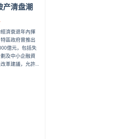
破产清盘潮
的經濟衰退年內揮
，特區政府曾推出
000億元，包括失
計劃及中小企融資
改⾰建議，允許…