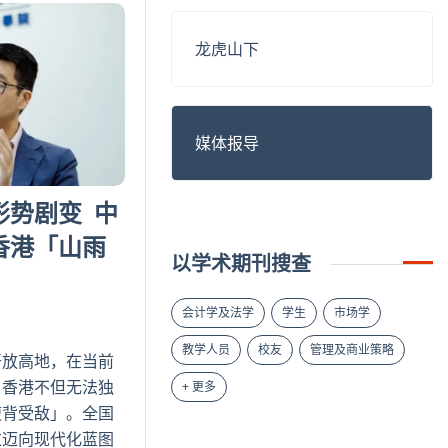
龙虎山下
媒体报导
形势剧变 中
香港「山雨
以学术期刊搜查
会计学及法学
学生
市场学
教学人员
校友
管理及商业策略
开放高地，在当前
，香港不但无法独
+ 更多
腹背受敌」。全国
过迈向现代化蓝图