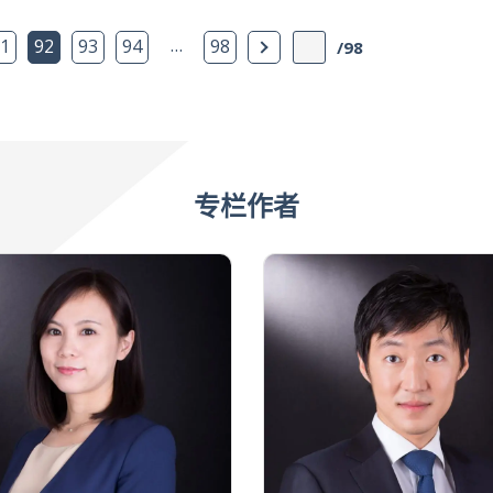
…
下一页
91
92
93
94
98
/98
专栏作者