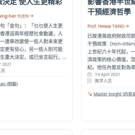
做決定 使人生更精彩
影響香港半世
干預經濟哲學
 Wing-han YUEN
句「金句」：「乜乜使人生更
Prof. Heiwai TANG
香港這兩年經歷社會動盪，人
已故港英政府財政司
一連串改變使一些人對未來更
干預政策（non-interv
定更有信心，另一些人則可能
上世紀六十年代起，
生重大決定，或已坐言起行，…
濟政策的核心價值，
r 2021
紀。他任內曾反對為莘
人员
14 April 2021
教学人员
Pao (明報)
Master Insight (灼