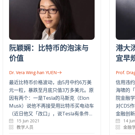
阮颖娴：比特币的泡沫与
港大
价值
宜早
Dr. Vera Wing-han YUEN
Prof. Dr
最近比特币价格波动，由5月中约6万美
信用违约互
元一粒，暴跌至月底只值3万多美元。原
海啸的「
因有两个：一是Tesla的马斯克（Elon
院金融学
Musk）说他不再接受用比特币买电动车
对CDS
（近日他又「改口」，说Tesla有条件…
金融创新
15 Jun 2021
14 Ju
教学人员
金融