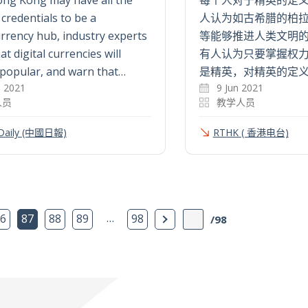
 credentials to be a
人认为如古希腊的柏
rrency hub, industry experts
等能够推进人类文明
t digital currencies will
有人认为只要掌握权
popular, and warn that…
是精英，对精英的定义
n 2021
9 Jun 2021
人员
教学人员
 Daily (中國日報)
RTHK ( 香港电台)
…
下一页
86
87
88
89
98
/98