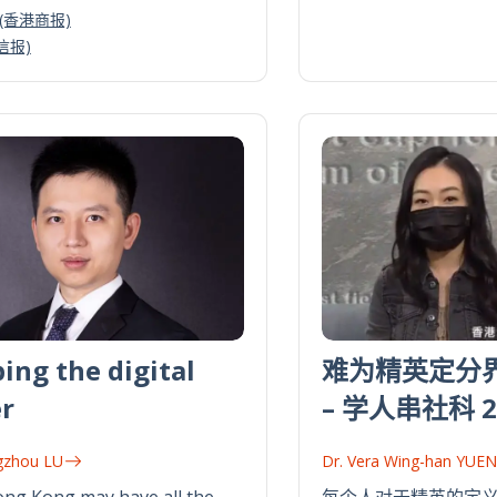
 (香港商报)
(信报)
ing the digital
难为精英定分界
r
– 学人串社科 2
gzhou LU
Dr. Vera Wing-han YUEN
ong Kong may have all the
每个人对于精英的定