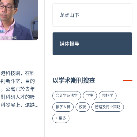
龙虎山下
媒体报导
香港科技園，在科
以学术期刊搜查
—創新斗室，目的
才。公寓已於去年
会计学及法学
学生
市场学
其對科研人才的吸
科發展上，還缺…
教学人员
校友
管理及商业策略
+ 更多