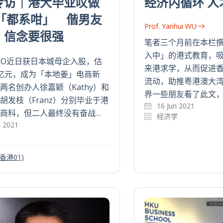
专访｜港大毕业叹做
经济内循环 人
4「都系咁」 偕男友
Prof. Yanhui WU
︰信念要很强
笔者三个月前在本栏撰
入中」的港式教育，
HO近日获日本城母企入股，估
来港求学，从而促进
亿元，成为「本地姜」电商新
流动，助推粤港澳大
两名创办人徐嘉颖（Kathy）和
界一些朋友看了此文，
胡发枝（Franz）分别毕业于港
16 Jun 2021
商科，但二人最终没有奋战…
经济学
n 2021
(香港01)