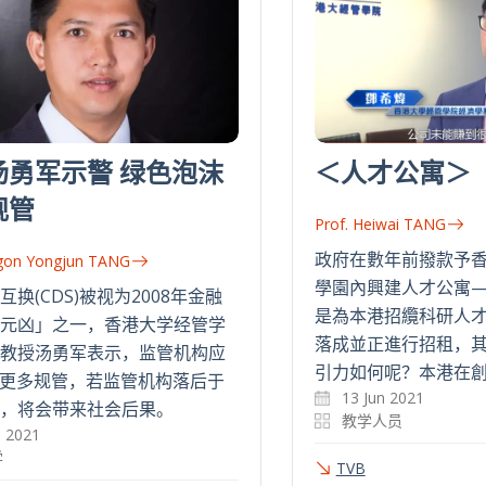
汤勇军示警 绿色泡沫
＜人才公寓＞
规管
Prof. Heiwai TANG
政府在數年前撥款予
agon Yongjun TANG
學園內興建人才公寓
换(CDS)被视为2008年金融
是為本港招纜科研人
元凶」之一，香港大学经管学
落成並正進行招租，
教授汤勇军表示，监管机构应
引力如何呢？本港在創
作更多规管，若监管机构落后于
13 Jun 2021
，将会带来社会后果。
教学人员
n 2021
学
TVB