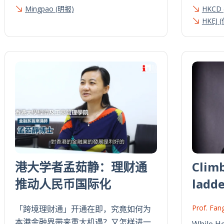
Mingpao (明报)
HKCD
HKEJ 
港大学者孟茹静：理财通
Climb
推动人民币国际化
ladde
Prof. Fan
「跨境理财通」开通在即，究竟如何为
本港金融界带来重大机遇？又怎样进一
While H