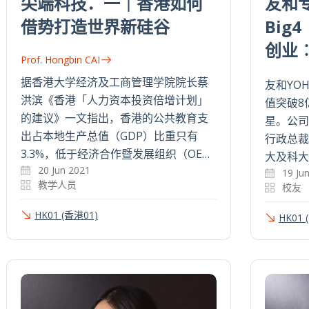
尖端科技．一｜香港如何
友和
借势打造世界新硅谷
Big
创业
Prof. Hongbin CAI
据香港大学经济及工商管理学院院长蔡
友和YO
洪滨《香港「人力资本投资倍增计划」
值突破8
的建议》一文指出，香港的公共教育支
星。公司
出占本地生产总值（GDP）比重只有
行政总裁
3.3%，低于经济合作暨发展组织（OE…
大及科大
20 Jun 2021
19 Ju
教学人员
校友
HK01 (香港01)
HK01 