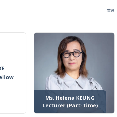
重设
KE
ellow
Ms. Helena KEUNG
Lecturer (Part-Time)