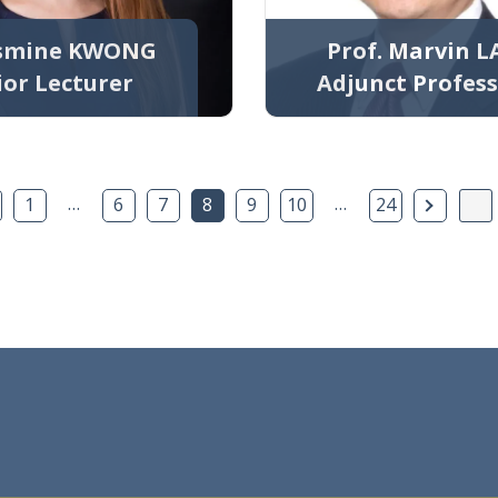
asmine KWONG
Prof. Marvin L
ior Lecturer
Adjunct Profes
上一页
…
…
下一页
1
6
7
8
9
10
24