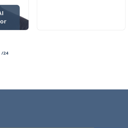
AI
sor
/24