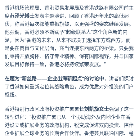
香港机场管理局、香港贸易发展局及香港铁路有限公司前主
席
苏泽光博士
发表主题演讲，回顾了香港历年来的高低起
伏，称香港每次都能重振旗鼓，以更强盛的姿态继续发展。
他强调，香港必须不断赋予“超级联系人”这个角色新的内
涵，因为“香港的未来，从来不取决于选择东方或西方；而
是要在商贸与文化层面，充当连接东西两方的桥梁。只要我
们秉持开放胸怀、恪守专业精神、保有国际视野，并与国家
发展目标保持一致，香港必将持续繁荣发展。”
在题为“新丝路
——
企业出海新起点”的讨论中
，讲者们探讨
了香港如何重新定位其战略角色，成为优质对外投资的门户
枢纽。
香港特别行政区政府投资推广署署长
刘凯旋女士
强调了这一
转型进程：“投资推广署已从一个协助海外及内地企业在香
港设立或扩展业务的政府机构，锐变成促进双向投资、陪伴
企业扩展全球业务的长期合作伙伴。香港兼具联通国际、稳