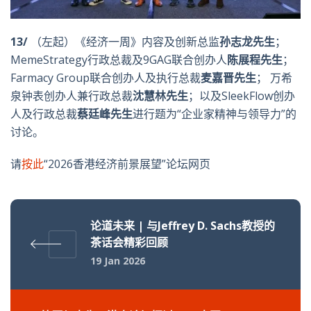
13/
（左起）《经济一周》内容及创新总监
孙志龙先生
；
MemeStrategy行政总裁及9GAG联合创办人
陈展程先生
；
Farmacy Group联合创办人及执行总裁
麦嘉晋先生
； 万希
泉钟表创办人兼行政总裁
沈慧林先生
；以及SleekFlow创办
人及行政总裁
蔡廷峰先生
进行题为“企业家精神与领导力”的
讨论。
请
按此
“2026香港经济前景展望”论坛网页
论道未来 | 与Jeffrey D. Sachs教授的
茶话会精彩回顾
19 Jan 2026