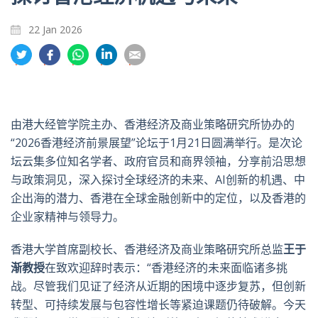
22 Jan 2026
分
分
分
分
分
享
享
享
享
享
到
到
到
到
到
推
面
whatsapp
領
電
特
书
英
郵
由港大经管学院主办、香港经济及商业策略研究所协办的
“2026香港经济前景展望”论坛于1月21日圆满举行。是次论
坛云集多位知名学者、政府官员和商界领袖，分享前沿思想
与政策洞见，深入探讨全球经济的未来、AI创新的机遇、中
企出海的潜力、香港在全球金融创新中的定位，以及香港的
企业家精神与领导力。
香港大学首席副校长、香港经济及商业策略研究所总监
王于
渐教授
在致欢迎辞时表示：“香港经济的未来面临诸多挑
战。尽管我们见证了经济从近期的困境中逐步复苏，但创新
转型、可持续发展与包容性增长等紧迫课题仍待破解。今天