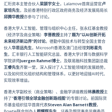
汇珩资本主管合伙人
梁颕宇女士
，Lalamove首席运营官
卢
家培先生
，及前香港特别行政区政府商务及经济发展局局长
邱腾华教授
亦参与了讨论。
香港大学人工智能、管理与组织中心主任，张永红基金教授
（经济学及商业策略）
李晋教授
主持了
题为“以
AI
创新开拓
未来经济新边界”的讨论
。德勤中国技术与转型全国主管合
伙人
华思远先生
，Microsoft香港及澳门总经理
刘彬星先
生
，汇丰银行人工智能研究总监、香港大学计算与数据科学
学院讲师
Juergen Rahmel
博士
，及联易融科技集团副总裁
王睿先生
齐聚一堂，深入探讨了人工智能领域的发展趋势，
以及如何优化组织结构和管理体系，以更好地迎接AI时代、
实现效率增益。
香港大学副校长（商业策略）、金融学讲座教授
林晨教授
主
持了“
香港引领全球金融创新路线图
”的专题讨论。前国际货
币基金组织驻华首席代表
Steven Alan Barnett
教授
，
Bowtie联合创办人
颜耀辉先生
，证券及期货事务监察委员