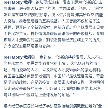
Joel Mokyr
教授
与论坛现场连线，发表了题为“创新的过去
与未来：进程能否持续？”的线上主题演讲。他表示：“科学
发现是‘知其然’的知识积累，技术进步则是‘知其所以然’的能
力突破；前者是后者的坚实根基。人工智能不仅加速了这一
进程，更开启了全新的探索与创新方式。但全球发展正日益
面临民粹主义、排外情绪与虚假资讯带来的严峻挑战，令知
识与人才流动受到威胁；割裂态势与经济民族主义的抬头，
亦令全球发展环境更为复杂。”
Joel Mokyr
教授
进一步补充：“创新的持续发展，从来不止
靠技术本身，更需要能滋养它的土壤 ，这包括开放的市
场、自由流动的人才、以及帮助人才脱颖而出的激励机制。
美国虽在整体创新领域领跑，中国却以最快速度发展，背后
是坚定的政策、充足的投资与高质素人才的支撑。深港穗创
新走廊就是最好的例子，足以证明合适的制度与学术环境，
可以推动一个区域站上全球发展的顶端。”
港大经管学院院长兼经济学讲座教授
蔡洪滨教授
在
题为“全