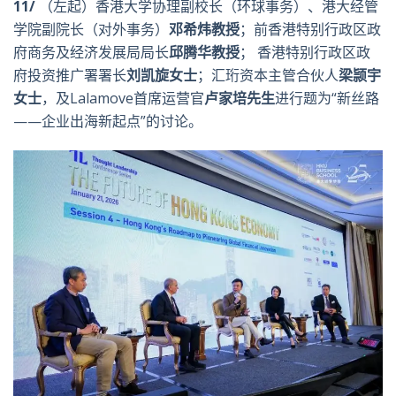
11/
（左起）香港大学协理副校长（环球事务）、港大经管
学院副院长（对外事务）
邓希炜教授
；前香港特别行政区政
府商务及经济发展局局长
邱腾华教授
； 香港特别行政区政
府投资推广署署长
刘凯旋女士
；汇珩资本主管合伙人
梁颕宇
女士
，及Lalamove首席运营官
卢家培先生
进行题为“新丝路
——企业出海新起点”的讨论。