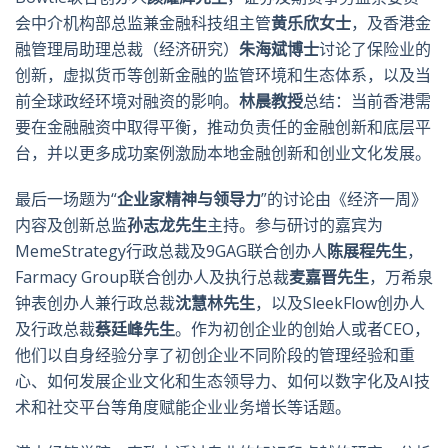
会中介机构部总监兼金融科技组主管
黄乐欣女士
，及香港金
融管理局助理总裁（经济研究）
朱海斌博士
讨论了保险业的
创新，虚拟货币等创新金融的监管环境和生态体系，以及当
前全球政经环境对融资的影响。
林晨教授
总结：当前香港需
要在金融融资中取得平衡，推动负责任的金融创新和底层平
台，并以更多成功案例激励本地金融创新和创业文化发展。
最后一场题为“
企业家精神与领导力
”的讨论由《经济一周》
内容及创新总监
孙志龙先生
主持。参与研讨的嘉宾为
MemeStrategy行政总裁及9GAG联合创办人
陈展程先生
，
Farmacy Group联合创办人及执行总裁
麦嘉晋先生
，万希泉
钟表创办人兼行政总裁
沈慧林先生
，以及SleekFlow创办人
及行政总裁
蔡廷峰先生
。作为初创企业的创始人或者CEO，
他们以自身经验分享了初创企业不同阶段的管理经验和重
心、如何发展企业文化和生态领导力、如何以数字化及AI技
术和社交平台等角度赋能企业业务增长等话题。