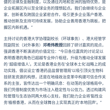
健的法律及金融制度，以及通往内地和亚洲的独特优势，是
企业拓展区内以至全球业务的理想起点。我们会继续与企业
家、创新者及跨国企业紧密合作，吸引更多企业落户香港、
推动创新及支持可持续发展，协助企业善用香港为跳板，把
握区内新机遇。”
主持讨论的香港大学协理副校长（环球事务）、港大经管学
院副院长（对外事务）
邓希炜教授
回顾了研讨嘉宾的观点，
强调香港不断演进的价值定位：“今日各位嘉宾的讨论足以
表明香港的角色已超越专业仲介枢纽，升级为推动全球发展
的 ‘超级增值人’。无论是香港业务在‘全球本土化’战略上的成
功实践、倡议设立‘香港药品监督管理局’以吸引顶尖生物科
技研发资源的构想，还是在地缘政治变革中构建可信合作关
系的主张，皆传达出一个明确讯息：在动荡的全球格局中，
我们凭借制度优势为市场注入稳定性与公信力。透过构建风
险管理与生态协同两大核心支柱，我们助力企业将‘黏性业
务’植根香港，从而在全球舞台上实现真正的‘本地回声’。”