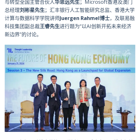
与转型全国主管合伙人
华思远先生
；Microsoft香港及澳门
总经理
刘彬星先生
；汇丰银行人工智能研究总监、香港大学
计算与数据科学学院讲师
Juergen Rahmel
博士
，及联易融
科技集团副总裁
王睿先生
进行题为“以AI创新开拓未来经济
新边界”的讨论。