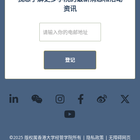
资讯
E
m
a
i
l
*
登记
©2025 版权属香港大学经管学院所有 |
隐私政策
|
无障碍网页