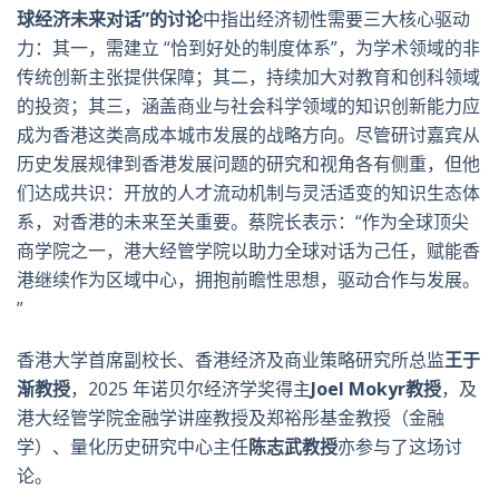
球经济未来对话”的讨论
中指出经济韧性需要三大核心驱动
力：其一，需建立 “恰到好处的制度体系”，为学术领域的非
传统创新主张提供保障；其二，持续加大对教育和创科领域
的投资；其三，涵盖商业与社会科学领域的知识创新能力应
成为香港这类高成本城市发展的战略方向。尽管研讨嘉宾从
历史发展规律到香港发展问题的研究和视角各有侧重，但他
们达成共识：开放的人才流动机制与灵活适变的知识生态体
系，对香港的未来至关重要。蔡院长表示：“作为全球顶尖
商学院之一，港大经管学院以助力全球对话为己任，赋能香
港继续作为区域中心，拥抱前瞻性思想，驱动合作与发展。
”
香港大学首席副校长、香港经济及商业策略研究所总监
王于
渐教授
，2025 年诺贝尔经济学奖得主
Joel Moky
r
教授
，及
港大经管学院金融学讲座教授及郑裕彤基金教授（金融
学）、量化历史研究中心主任
陈志武教授
亦参与了这场讨
论。