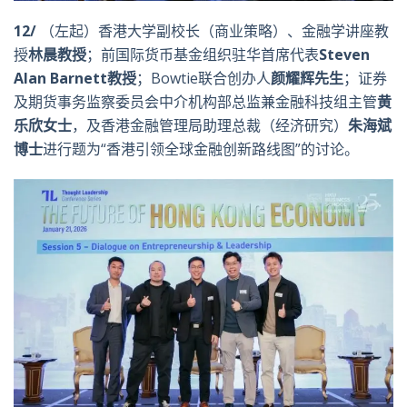
12/
（左起）香港大学副校长（商业策略）、金融学讲座教
授
林晨教授
；前国际货币基金组织驻华首席代表
Steven
Alan Barnett
教授
；Bowtie联合创办人
颜耀辉先生
；证券
及期货事务监察委员会中介机构部总监兼金融科技组主管
黄
乐欣女士
，及香港金融管理局助理总裁（经济研究）
朱海斌
博士
进行题为“香港引领全球金融创新路线图”的讨论。