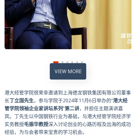
VIEW MORE
港大经管学院很荣幸邀请到上海德龙钢铁集团有限公司董事
长
丁立国先生
，参与学院于2024年11月6日举办的“
港大经
管学院
领袖企业家讲坛
系列
”
第
二
讲
，并担任主题演讲嘉
宾。丁先生以中国钢铁行业为基础，与港大经管学院经济学
实务教授
毛振华教授
深入讨论创业的心路历程及出海的成功
经验，为与会者带来宝贵的学习机会。