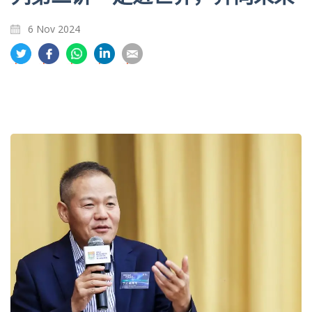
6 Nov 2024
分
分
分
分
分
享
享
享
享
享
到
到
到
到
到
推
面
whatsapp
領
電
特
书
英
郵