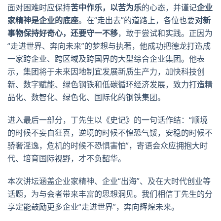
面对困难时应保持
苦中作乐，以苦为乐
的心态，并谨记
企业
家精神是企业的底座
。在“走出去”的道路上，各位也要
对新
事物保持好奇心，还要守一不移
，敢于尝试和实践。正因为
“走进世界、奔向未来”的梦想与执著，他成功把德龙打造成
一家跨企业、跨区域及跨国界的大型综合企业集团。他表
示，集团将于未来因地制宜发展新质生产力，加快科技创
新、数字赋能、绿色钢铁和低碳循环经济发展，致力打造精
品化、数智化、绿色化、国际化的钢铁集团。
进入最后一部分，丁先生以《史记》的一句话作结：“顺境
的时候不妄自狂喜，逆境的时候不惶恐气馁，安稳的时候不
骄奢淫逸，危机的时候不恐惧害怕”，寄语会众应拥抱大时
代、培育国际视野，才不负韶华。
本次讲坛涵盖企业家精神、企业“出海”、及在大时代创业等
话题，为与会者带来丰富的思想洞见。我们相信丁先生的分
享定能鼓励更多企业“走进世界”，奔向辉煌未来。