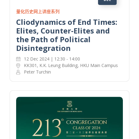
量化历史网上讲座系列
Cliodynamics of End Times:
Elites, Counter-Elites and
the Path of Political
Disintegration
12 Dec 2024 | 12:30 - 14:00
KK301, K.K. Leung Building, HKU Main Campus
Peter Turchin