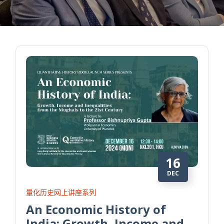
16
DEC
量化历史网上讲座系列
An Economic History of
India: Growth, Income and