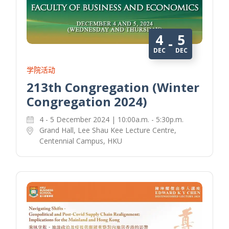
4
5
-
DEC
DEC
学院活动
213th Congregation (Winter
Congregation 2024)
4 - 5 December 2024 | 10:00a.m. - 5:30p.m.
Grand Hall, Lee Shau Kee Lecture Centre,
Centennial Campus, HKU