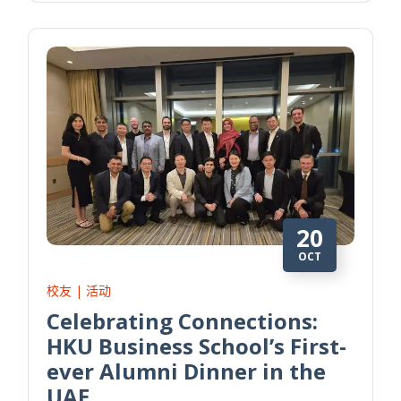
20
OCT
校友 | 活动
Celebrating Connections:
HKU Business School’s First-
ever Alumni Dinner in the
UAE