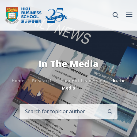
In The Media
Home
Research
Thought Leadership
In the
Media
SEARCH