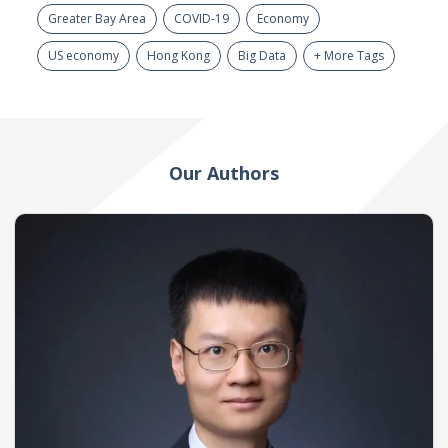
Greater Bay Area
COVID-19
Economy
US economy
Hong Kong
Big Data
+ More Tags
Our Authors