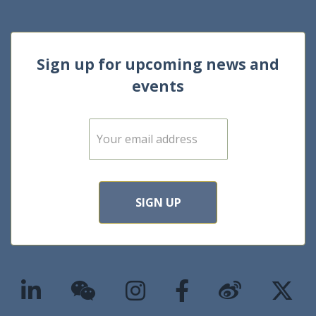
Sign up for upcoming news and
events
E
m
a
i
l
*
SIGN UP