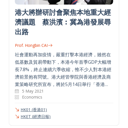
港大將辦研討會聚焦本地重大經
濟議題 蔡洪濱︰冀為港發展尋
出路
Prof. Hongbin CAI
社會運動再加疫情，嚴重打擊本港經濟，雖然在
低基數及貿易帶動下，本港今年首季GDP大幅增
長7.8%，終止連續六季收縮，惟不少人對本港經
濟前景抱有問號。港大經管學院與香港經濟及商
業策略研究所宣布，將於5月14日舉行「香港…
5 May 2021
Economics
HK01 (香港01)
HKET (經濟日報)