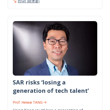
Etnet (經濟通)
SAR risks ‘losing a
generation of tech talent’
Prof. Heiwai TANG