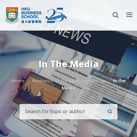
In The Media
Home
Research
Thought Leadership
In the
Media
SEARCH