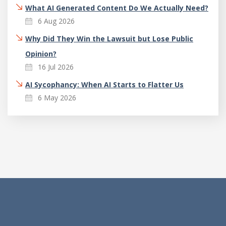
What AI Generated Content Do We Actually Need?
6 Aug 2026
Why Did They Win the Lawsuit but Lose Public
Opinion?
16 Jul 2026
AI Sycophancy: When AI Starts to Flatter Us
6 May 2026