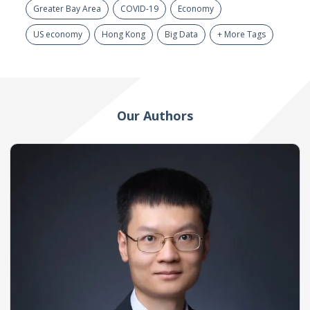
Greater Bay Area
COVID-19
Economy
US economy
Hong Kong
Big Data
+ More Tags
Our Authors