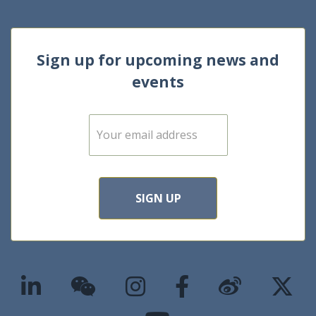
Sign up for upcoming news and
events
E
m
a
i
l
*
SIGN UP