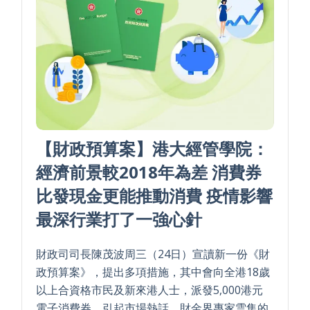
【財政預算案】港大經管學院：
經濟前景較2018年為差 消費券
比發現金更能推動消費 疫情影響
最深行業打了一強心針
財政司司長陳茂波周三（24日）宣讀新一份《財
政預算案》，提出多項措施，其中會向全港18歲
以上合資格市民及新來港人士，派發5,000港元
電子消費券，引起市場熱話。財金界專家雲集的